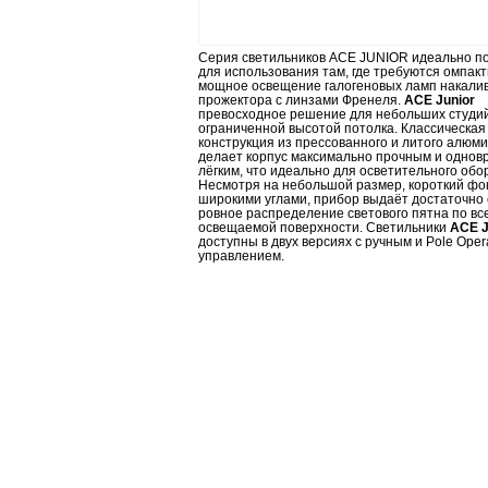
Серия светильников ACE JUNIOR идеально п
для использования там, где требуются омпакт
мощное освещение галогеновых ламп накали
прожектора с линзами Френеля.
ACE Junior
превосходное решение для небольших студий
ограниченной высотой потолка. Классическая
конструкция из прессованного и литого алюм
делает корпус максимально прочным и однов
лёгким, что идеально для осветительного обо
Несмотря на небольшой размер, короткий фок
широкими углами, прибор выдаёт достаточно 
ровное распределение светового пятна по вс
освещаемой поверхности. Светильники
ACE J
доступны в двух версиях с ручным и Pole Oper
управлением.