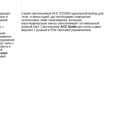
одходит
Серия светильников ACE STUDIO идеальный выбор для
ное и
теле- и киностудий, где необходимо освещение
вания
галогеновых ламп накаливания. Большие
короткофокусные линзы обеспечивают оптимальный
, с
ровный свет. Светильники
ACE Studio
доступны в двух
версиях с ручным и Pole Operated управлением.
иния
ременно
рудования.
ус линз с
света и
ей
unior
ated